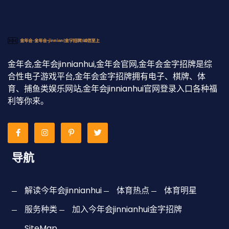
金年会,金年会jinnianhui,金年会官网,金年会金字招牌是综
合性电子游戏平台,金年会金字招牌拥有电子、棋牌、体
育、捕鱼类娱乐网站,金年会jinnianhui官网登录入口各种福
利等你来。
导航
解读今年会jinnianhui
体育热点
体育明星
服务种类
加入今年会jinnianhui金字招牌
SiteMap